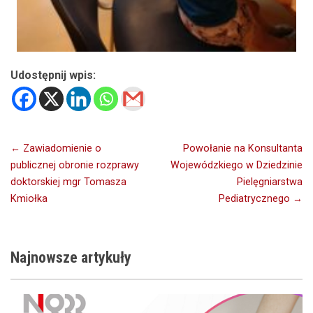
Udostępnij wpis:
Nawigacja
← Zawiadomienie o
Powołanie na Konsultanta
publicznej obronie rozprawy
Wojewódzkiego w Dziedzinie
wpisu
doktorskiej mgr Tomasza
Pielęgniarstwa
Kmiołka
Pediatrycznego →
Najnowsze
artykuły