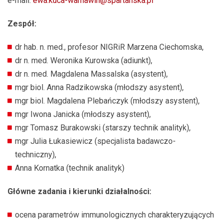
e-mail:
ewa.kuca-warnawin@spartanska.pl
Zespół:
dr hab. n. med., profesor NIGRiR Marzena Ciechomska,
dr n. med. Weronika Kurowska (adiunkt),
dr n. med. Magdalena Massalska (asystent),
mgr biol. Anna Radzikowska (młodszy asystent),
mgr biol. Magdalena Plebańczyk (młodszy asystent),
mgr Iwona Janicka (młodszy asystent),
mgr Tomasz Burakowski (starszy technik analityk),
mgr Julia Łukasiewicz (specjalista badawczo-
techniczny),
Anna Kornatka (technik analityk)
Główne zadania i kierunki działalności:
ocena parametrów immunologicznych charakteryzujących