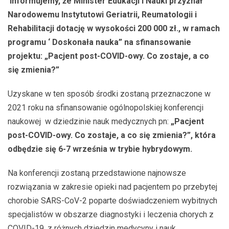
Informujemy, że Minister Edukacji i Nauki przyznał
Narodowemu Instytutowi Geriatrii, Reumatologii i
Rehabilitacji dotację w wysokości 200 000 zł., w ramach
programu ‘ Doskonała nauka” na sfinansowanie
projektu: „Pacjent post-COVID-owy. Co zostaje, a co
się zmienia?”
Uzyskane w ten sposób środki zostaną przeznaczone w
2021 roku na sfinansowanie ogólnopolskiej konferencji
naukowej w dziedzinie nauk medycznych pn:
„Pacjent
post-COVID-owy. Co zostaje, a co się zmienia?”, która
odbędzie się 6-7 września w trybie hybrydowym.
Na konferencji zostaną przedstawione najnowsze
rozwiązania w zakresie opieki nad pacjentem po przebytej
chorobie SARS-CoV-2 poparte doświadczeniem wybitnych
specjalistów w obszarze diagnostyki i leczenia chorych z
COVID-19, z różnych dziedzin medycyny i nauk