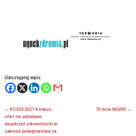
.
.
Udostępnij wpis:
Nawigacja
← KO.020.2021 Konkurs
70-lecie NIGRiR →
ofert na udzielanie
wpisu
świadczeń zdrowotnych w
zakresie pielęgniarstwa na