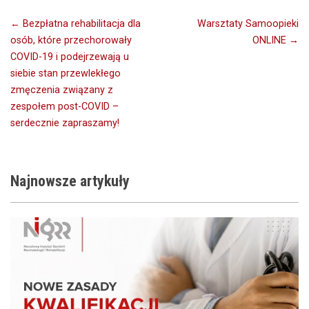
Nawigacja
← Bezpłatna rehabilitacja dla
Warsztaty Samoopieki
osób, które przechorowały
ONLINE →
wpisu
COVID-19 i podejrzewają u
siebie stan przewlekłego
zmęczenia związany z
zespołem post-COVID –
serdecznie zapraszamy!
Najnowsze
artykuły