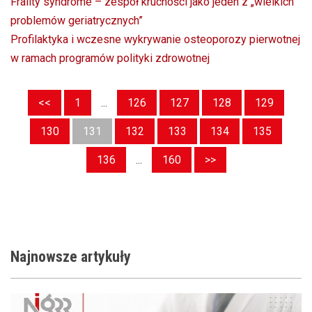
Frailty syndrome – zespół kruchości jako jeden z „wielkich
problemów geriatrycznych”
Profilaktyka i wczesne wykrywanie osteoporozy pierwotnej
w ramach programów polityki zdrowotnej
<<
1
...
126
127
128
129
130
131
132
133
134
135
136
...
160
>>
Najnowsze
artykuły