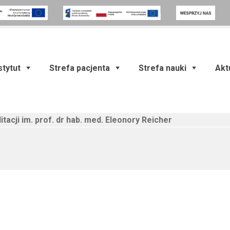
stytut
Strefa pacjenta
Strefa nauki
Akt
itacji im. prof. dr hab. med. Eleonory Reicher
)