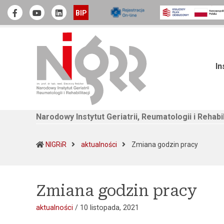
Narodowy Instytut Geriatrii, Reumatologii i Rehabilitacji
Official Facebook
Youtube
linkedin
BIP
In
Narodowy Instytut Geriatrii, Reumatologii i Rehabil
(current
NIGRiR
aktualności
Zmiana godzin pracy
Zmiana godzin pracy
aktualności
/
10 listopada, 2021