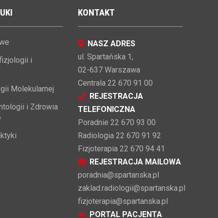
UKI
KONTAKT
owe
NASZ ADRES
ul. Spartańska 1,
zjologii i
02-637 Warszawa
Centrala 22 670 91 00
gii Molekularnej
REJESTRACJA
tologii i Zdrowia
TELEFONICZNA
o
Poradnie 22 670 93 00
ktyki
Radiologia 22 670 91 92
Fizjoterapia 22 670 94 41
REJESTRACJA MAILOWA
poradnia@spartanska.pl
zaklad.radiologii@spartanska.pl
fizjoterapia@spartanska.pl
PORTAL PACJENTA