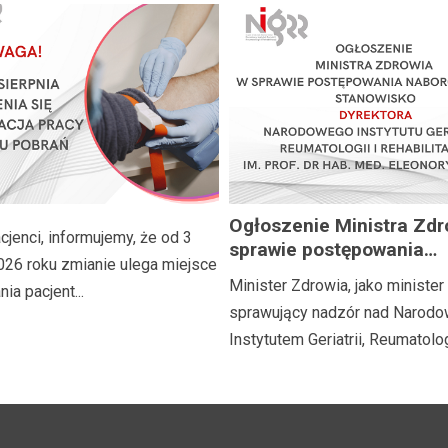
Ogłoszenie Ministra Zdr
jenci, informujemy, że od 3
sprawie postępowania
026 roku zmianie ulega miejsce
naborowego na stanowi
Minister Zdrowia, jako minister
ia pacjent...
Dyrektora Narodowego I
sprawujący nadzór nad Narod
Geriatrii, Reumatologii i
Instytutem Geriatrii, Reumatologii
Rehabilitacji im. prof. dr
med. Eleonory Reicher