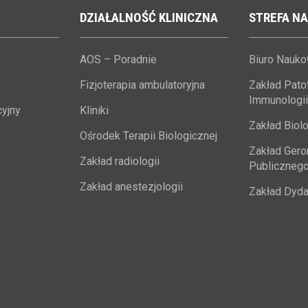
DZIAŁALNOŚĆ
KLINICZNA
STREFA
NA
AOS – Poradnie
Biuro Nauk
Fizjoterapia ambulatoryjna
Zakład Patofi
Immunologii
yjny
Kliniki
Zakład Biolo
Ośrodek Terapii Biologicznej
Zakład Geron
Zakład radiologii
Publiczneg
Zakład anestezjologii
Zakład Dyda