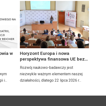
owia w
Horyzont Europa i nowa
perspektywa finansowa UE bez
sko
tajemnic
Rozwój naukowo-badawczy jest
nstytutu
owym
niezwykle ważnym elementem naszej
 i...
działalności, dlatego 22 lipca 2026 r...
 hab.