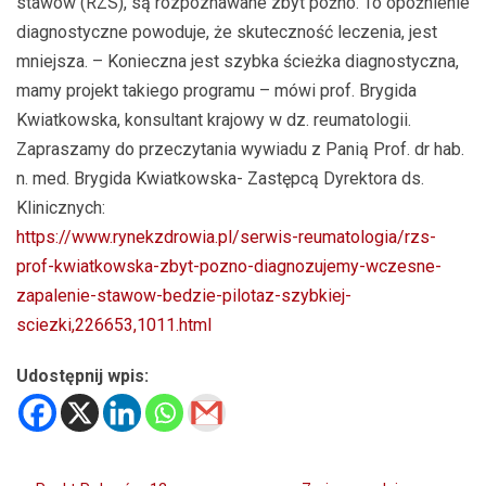
stawów (RZS), są rozpoznawane zbyt późno. To opóźnienie
diagnostyczne powoduje, że skuteczność leczenia, jest
mniejsza. – Konieczna jest szybka ścieżka diagnostyczna,
mamy projekt takiego programu – mówi prof. Brygida
Kwiatkowska, konsultant krajowy w dz. reumatologii.
Zapraszamy do przeczytania wywiadu z Panią Prof. dr hab.
n. med. Brygida Kwiatkowska- Zastępcą Dyrektora ds.
Klinicznych:
https://www.rynekzdrowia.pl/serwis-reumatologia/rzs-
prof-kwiatkowska-zbyt-pozno-diagnozujemy-wczesne-
zapalenie-stawow-bedzie-pilotaz-szybkiej-
sciezki,226653,1011.html
Udostępnij wpis: