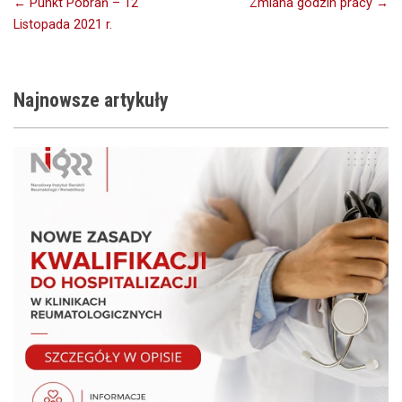
Nawigacja
← Punkt Pobrań – 12
Zmiana godzin pracy →
Listopada 2021 r.
wpisu
Najnowsze
artykuły