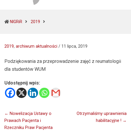
(current)
NIGRiR
2019
2019
,
archiwum aktualności
/
11 lipca, 2019
Podziękowania za przeprowadzenie zajęć z reumatologii
dla studentów WUM
Udostępnij wpis:
Nawigacja
← Nowelizacja Ustawy o
Otrzymaliśmy uprawnienia
Prawach Pacjenta i
habilitacyjne ! →
wpisu
Rzeczniku Praw Pacjenta