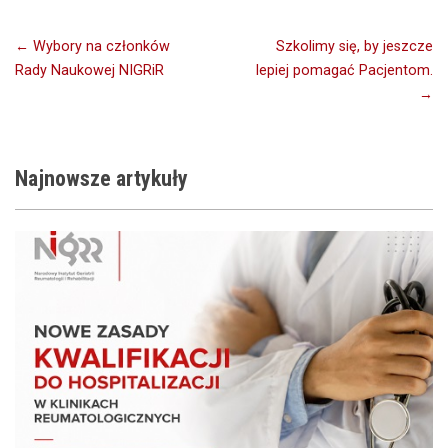
Nawigacja
← Wybory na członków
Szkolimy się, by jeszcze
Rady Naukowej NIGRiR
lepiej pomagać Pacjentom.
wpisu
→
Najnowsze
artykuły