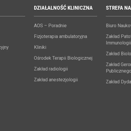
DZIAŁALNOŚĆ
KLINICZNA
STREFA
NA
AOS – Poradnie
Biuro Nauk
Fizjoterapia ambulatoryjna
Zakład Patofi
Immunologii
yjny
Kliniki
Zakład Biolo
Ośrodek Terapii Biologicznej
Zakład Geron
Zakład radiologii
Publiczneg
Zakład anestezjologii
Zakład Dyda