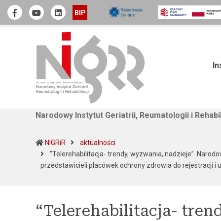
Narodowy Instytut Geriatrii, Reumatologii i Rehabilitacji
Official Facebook
Youtube
linkedin
BIP
In
Narodowy Instytut Geriatrii, Reumatologii i Rehabil
NIGRiR
aktualności
“Telerehabilitacja- trendy, wyzwania, nadzieje”. Narodo
przedstawicieli placówek ochrony zdrowia do rejestracji i 
“Telerehabilitacja- tren