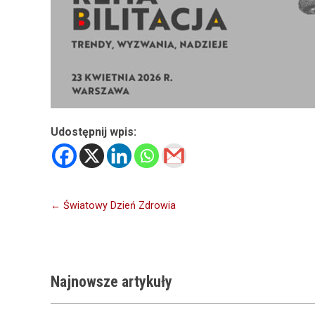
Udostępnij wpis:
Nawigacja
← Światowy Dzień Zdrowia
wpisu
Najnowsze
artykuły