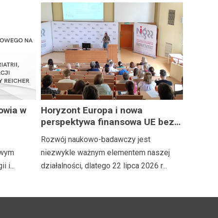
owia w
Horyzont Europa i nowa
perspektywa finansowa UE bez
sko
tajemnic
Rozwój naukowo-badawczy jest
nstytutu
owym
niezwykle ważnym elementem naszej
 i...
działalności, dlatego 22 lipca 2026 r...
 hab.