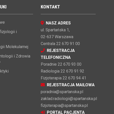
UKI
KONTAKT
owe
NASZ ADRES
ul. Spartańska 1,
zjologii i
02-637 Warszawa
Centrala 22 670 91 00
gii Molekularnej
REJESTRACJA
tologii i Zdrowia
TELEFONICZNA
o
Poradnie 22 670 93 00
ktyki
Radiologia 22 670 91 92
Fizjoterapia 22 670 94 41
REJESTRACJA MAILOWA
poradnia@spartanska.pl
zaklad.radiologii@spartanska.pl
fizjoterapia@spartanska.pl
PORTAL PACJENTA