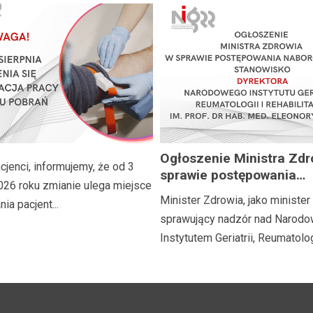
Ogłoszenie Ministra Zdr
jenci, informujemy, że od 3
sprawie postępowania
026 roku zmianie ulega miejsce
naborowego na stanowi
Minister Zdrowia, jako minister
ia pacjent...
Dyrektora Narodowego I
sprawujący nadzór nad Narod
Geriatrii, Reumatologii i
Instytutem Geriatrii, Reumatologii
Rehabilitacji im. prof. dr
med. Eleonory Reicher