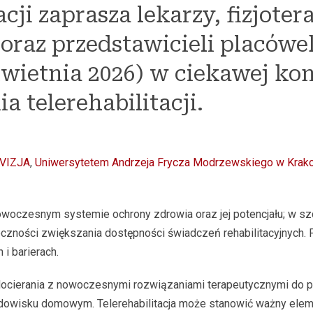
acji zaprasza lekarzy, fizjot
raz przedstawicieli placówe
3 kwietnia 2026) w ciekawej ko
 telerehabilitacji.
 VIZJA
,
Uniwersytetem Andrzeja Frycza Modrzewskiego w Krak
 nowoczesnym systemie ochrony zdrowia oraz jej potencjału; w s
czności zwiększania dostępności świadczeń rehabilitacyjnych.
i barierach.
cierania z nowoczesnymi rozwiązaniami terapeutycznymi do pac
odowisku domowym. Telerehabilitacja może stanowić ważny elem