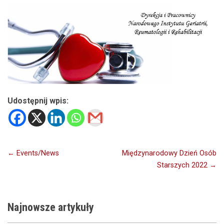
Udostępnij wpis:
Nawigacja
← Events/News
Międzynarodowy Dzień Osób
Starszych 2022 →
wpisu
Najnowsze
artykuły