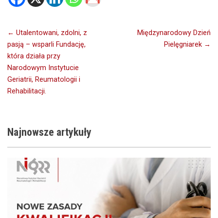
Nawigacja
← Utalentowani, zdolni, z
Międzynarodowy Dzień
pasją – wsparli Fundację,
Pielęgniarek →
wpisu
która działa przy
Narodowym Instytucie
Geriatrii, Reumatologii i
Rehabilitacji.
Najnowsze
artykuły