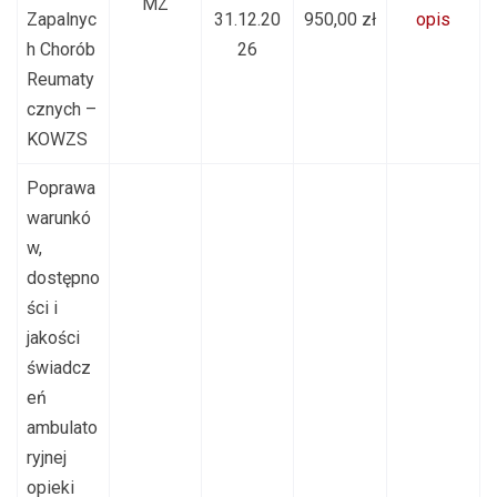
MZ
Zapalnyc
31.12.20
950,00 zł
opis
h Chorób
26
Reumaty
cznych –
KOWZS
Poprawa
warunkó
w,
dostępno
ści i
jakości
świadcz
eń
ambulato
ryjnej
opieki