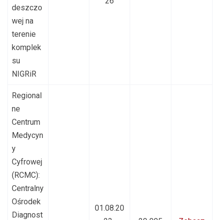
26
deszczo
wej na
terenie
komplek
su
NIGRiR
Regional
ne
Centrum
Medycyn
y
Cyfrowej
(RCMC):
Centralny
Ośrodek
01.08.20
Diagnost