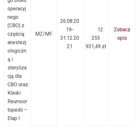
go bloku
operacyj
nego
26.08.20
(CBO) z
19-
12
Zobacz
częścią
MZ/MF
31.12.20
255
opis
anestezj
21
931,49 zł
ologiczn
ą i
steryliza
cją dla
CBO oraz
Kliniki
Reumoor
topedii –
Etap I