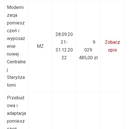
Moderni
zacja
pomiesz
czeń i
28.09.20
wyposaż
21-
9
Zobacz
enie
MZ
31.12.20
029
opis
nowej
22
485,00 zł
Centralne
j
Steryliza
torni
Przebud
owa i
adaptacja
pomiesz
czeń