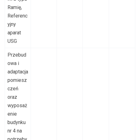
Ramię,
Referenc
yjny
aparat
USG
Przebud
owa i
adaptacja
pomiesz
czeń
oraz
wyposaż
enie
budynku
nr 4 na
potrzeby