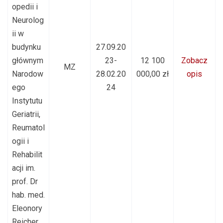
opedii i
Neurolog
ii w
budynku
27.09.20
głównym
23-
12 100
Zobacz
MZ
Narodow
28.02.20
000,00 zł
opis
ego
24
Instytutu
Geriatrii,
Reumatol
ogii i
Rehabilit
acji im.
prof. Dr
hab. med.
Eleonory
Reicher