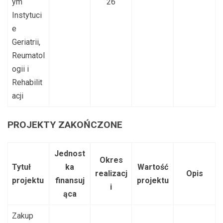
ym
26
Instytuci
e
Geriatrii,
Reumatol
ogii i
Rehabilit
acji
PROJEKTY ZAKOŃCZONE
Jednost
Okres
Tytuł
ka
Wartość
realizacj
Opis
projektu
finansuj
projektu
i
ąca
Zakup