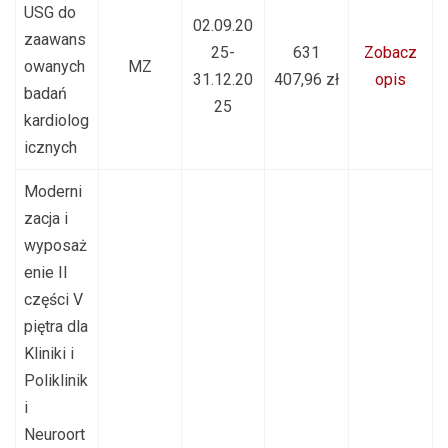
USG do
02.09.20
zaawans
25-
631
Zobacz
owanych
MZ
31.12.20
407,96 zł
opis
badań
25
kardiolog
icznych
Moderni
zacja i
wyposaż
enie II
części V
piętra dla
Kliniki i
Poliklinik
i
Neuroort