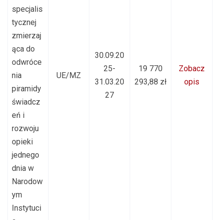
specjalis
tycznej
zmierzaj
ąca do
30.09.20
odwróce
25-
19 770
Zobacz
nia
UE/MZ
31.03.20
293,88 zł
opis
piramidy
27
świadcz
eń i
rozwoju
opieki
jednego
dnia w
Narodow
ym
Instytuci