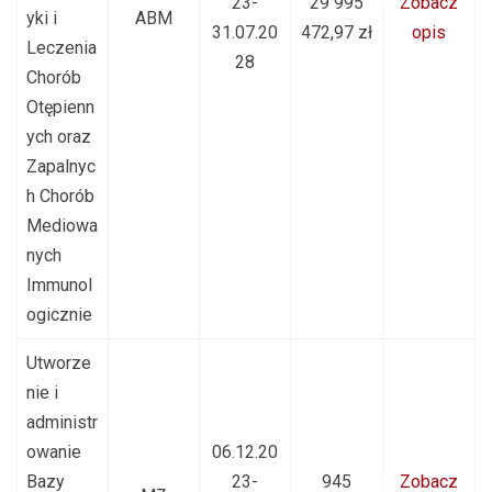
23-
29 995
Zobacz
yki i
ABM
31.07.20
472,97 zł
opis
Leczenia
28
Chorób
Otępienn
ych oraz
Zapalnyc
h Chorób
Mediowa
nych
Immunol
ogicznie
Utworze
nie i
administr
owanie
06.12.20
Bazy
23-
945
Zobacz