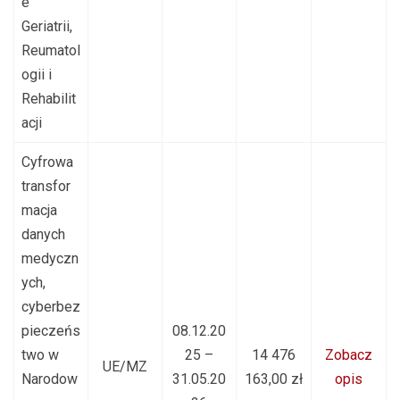
e
Geriatrii,
Reumatol
ogii i
Rehabilit
acji
Cyfrowa
transfor
macja
danych
medyczn
ych,
cyberbez
pieczeńs
08.12.20
two w
25 –
14 476
Zobacz
UE/MZ
Narodow
31.05.20
163,00 zł
opis