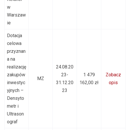
w
Warszaw
ie
Dotacja
celowa
przyznan
a na
realizację
24.08.20
zakupów
23-
1 479
Zobacz
MZ
inwestyc
31.12.20
162,00 zł
opis
yjnych –
23
Densyto
metr i
Ultrason
ograf