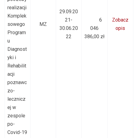
realizacji
29.09.20
Komplek
21-
6
Zobacz
sowego
MZ
30.06.20
046
opis
Program
22
386,00 zł
u
Diagnost
yki i
Rehabilit
acji
poznawc
zo-
lecznicz
ej w
zespole
po-
Covid-19