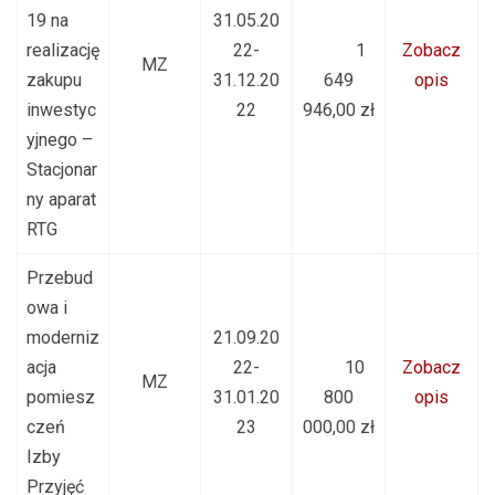
19 na
31.05.20
realizację
22-
1
Zobacz
MZ
zakupu
31.12.20
649
opis
inwestyc
22
946,00 zł
yjnego –
Stacjonar
ny aparat
RTG
Przebud
owa i
moderniz
21.09.20
acja
22-
10
Zobacz
MZ
pomiesz
31.01.20
800
opis
czeń
23
000,00 zł
Izby
Przyjęć