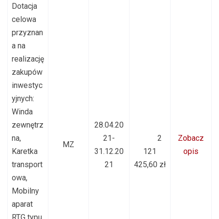
Dotacja
celowa
przyznan
a na
realizację
zakupów
inwestyc
yjnych:
Winda
zewnętrz
28.04.20
na,
21-
2
Zobacz
MZ
Karetka
31.12.20
121
opis
transport
21
425,60 zł
owa,
Mobilny
aparat
RTG typu