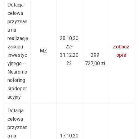
Dotacja
celowa
przyznan
a na
realizację
28.10.20
zakupu
22-
Zobacz
MZ
inwestyc
31.12.20
299
opis
yjnego –
22
727,00 zł
Neuromo
notoring
śródoper
acyjny
Dotacja
celowa
przyznan
a na
17.10.20