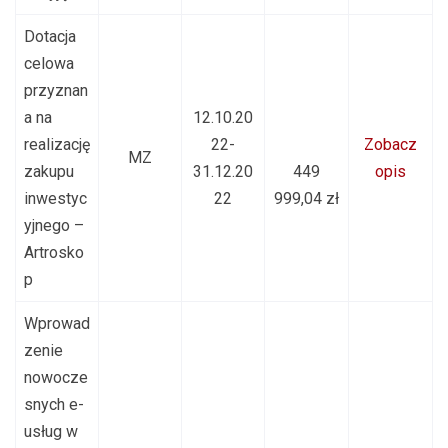
Dotacja
celowa
przyznan
a na
12.10.20
realizację
22-
Zobacz
MZ
zakupu
31.12.20
449
opis
inwestyc
22
999,04 zł
yjnego –
Artrosko
p
Wprowad
zenie
nowocze
snych e-
usług w