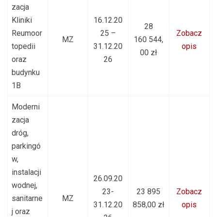
zacja
Kliniki
16.12.20
28
Reumoor
25 –
Zobacz
MZ
160 544,
topedii
31.12.20
opis
00 zł
oraz
26
budynku
1B
Moderni
zacja
dróg,
parkingó
w,
instalacji
26.09.20
wodnej,
23-
23 895
Zobacz
sanitarne
MZ
31.12.20
858,00 zł
opis
j oraz