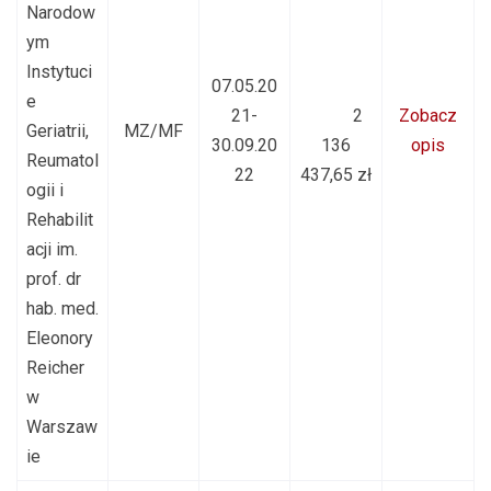
Narodow
ym
Instytuci
07.05.20
e
21-
2
Zobacz
Geriatrii,
MZ/MF
30.09.20
136
opis
Reumatol
22
437,65 zł
ogii i
Rehabilit
acji im.
prof. dr
hab. med.
Eleonory
Reicher
w
Warszaw
ie