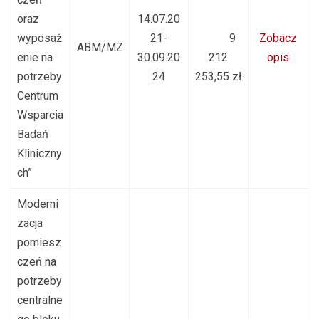
oraz
14.07.20
wyposaż
21-
9
Zobacz
ABM/MZ
enie na
30.09.20
212
opis
potrzeby
24
253,55 zł
Centrum
Wsparcia
Badań
Kliniczny
ch”
Moderni
zacja
pomiesz
czeń na
potrzeby
centralne