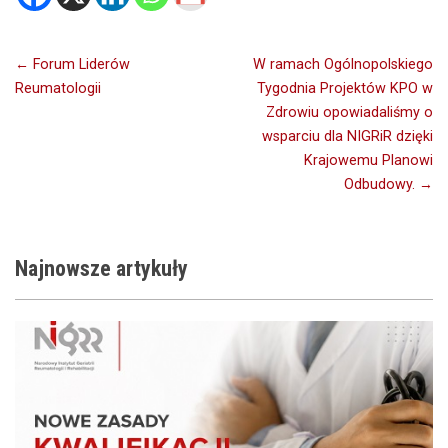
Nawigacja
← Forum Liderów
W ramach Ogólnopolskiego
Reumatologii
Tygodnia Projektów KPO w
wpisu
Zdrowiu opowiadaliśmy o
wsparciu dla NIGRiR dzięki
Krajowemu Planowi
Odbudowy. →
Najnowsze
artykuły