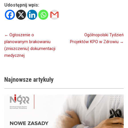
Udostępnij wpis:
Nawigacja
← Ogłoszenie o
Ogólnopolski Tydzień
planowanym brakowaniu
Projektów KPO w Zdrowiu →
wpisu
(zniszczeniu) dokumentacji
medycznej
Najnowsze
artykuły