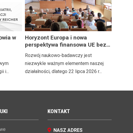
owia w
Horyzont Europa i nowa
perspektywa finansowa UE bez
sko
tajemnic
Rozwój naukowo-badawczy jest
nstytutu
owym
niezwykle ważnym elementem naszej
 i...
działalności, dlatego 22 lipca 2026 r...
 hab.
UKI
KONTAKT
owe
NASZ ADRES