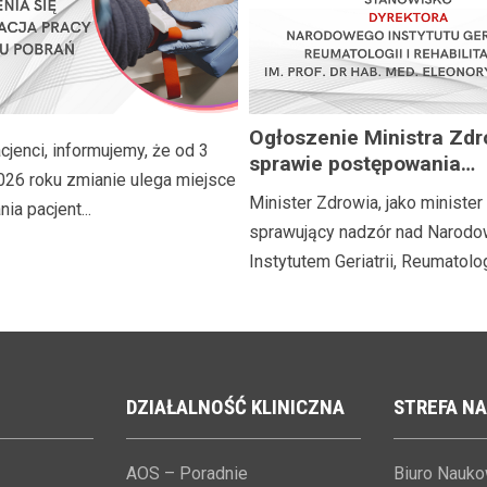
Ogłoszenie Ministra Zdr
jenci, informujemy, że od 3
sprawie postępowania
026 roku zmianie ulega miejsce
naborowego na stanowi
Minister Zdrowia, jako minister
ia pacjent...
Dyrektora Narodowego I
sprawujący nadzór nad Narod
Geriatrii, Reumatologii i
Instytutem Geriatrii, Reumatologii
Rehabilitacji im. prof. dr
med. Eleonory Reicher
DZIAŁALNOŚĆ
KLINICZNA
STREFA
NA
AOS – Poradnie
Biuro Nauk