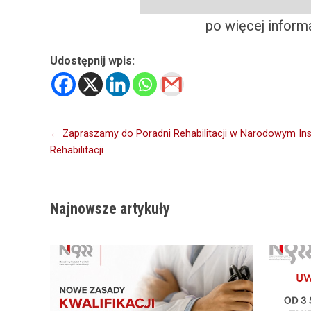
po więcej inform
Udostępnij wpis:
Nawigacja
← Zapraszamy do Poradni Rehabilitacji w Narodowym Instyt
Rehabilitacji
wpisu
Najnowsze
artykuły