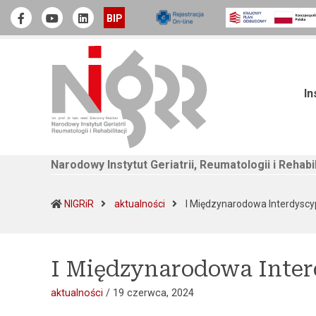
Narodowy Instytut Geriatrii, Reumatologii i Rehabilitacji
Official Facebook
Youtube
linkedin
BIP
In
Narodowy Instytut Geriatrii, Reumatologii i Rehabil
NIGRiR
aktualności
I Międzynarodowa Interdyscyp
I Międzynarodowa Inter
aktualności
/
19 czerwca, 2024