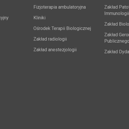
Fizjoterapia ambulatoryjna
Zakład Patofi
Immunologii
yjny
Kliniki
Zakład Biolo
Ośrodek Terapii Biologicznej
Zakład Geron
Zakład radiologii
Publiczneg
Zakład anestezjologii
Zakład Dyda