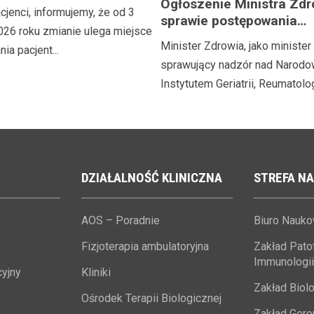
Ogłoszenie Ministra Zdr
jenci, informujemy, że od 3
sprawie postępowania
026 roku zmianie ulega miejsce
naborowego na stanowi
Minister Zdrowia, jako minister
ia pacjent...
Dyrektora Narodowego I
sprawujący nadzór nad Narod
Geriatrii, Reumatologii i
Instytutem Geriatrii, Reumatologii
Rehabilitacji im. prof. dr
med. Eleonory Reicher
DZIAŁALNOŚĆ
KLINICZNA
STREFA
NA
AOS – Poradnie
Biuro Nauk
Fizjoterapia ambulatoryjna
Zakład Patofi
Immunologii
yjny
Kliniki
Zakład Biolo
Ośrodek Terapii Biologicznej
Zakład Geron