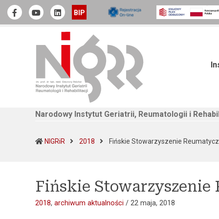
Narodowy Instytut Geriatrii, Reumatologii i Rehabilitacji
Official Facebook
Youtube
linkedin
BIP
In
Narodowy Instytut Geriatrii, Reumatologii i Rehabil
NIGRiR
2018
Fińskie Stowarzyszenie Reumatycz
Fińskie Stowarzyszenie
2018
,
archiwum aktualności
/
22 maja, 2018