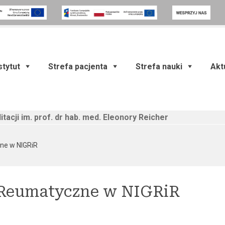
stytut
Strefa pacjenta
Strefa nauki
Akt
itacji im. prof. dr hab. med. Eleonory Reicher
(current)
ne w NIGRiR
 Reumatyczne w NIGRiR