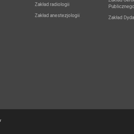
Zakład radiologii
Publiczneg
Zakład anestezjologii
Zakład Dyda
r