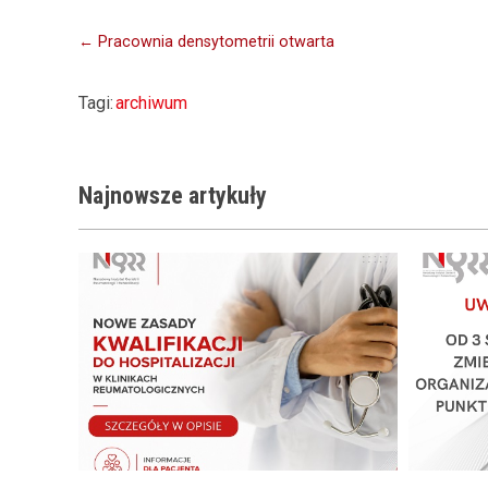
Nawigacja
← Pracownia densytometrii otwarta
wpisu
Tagi:
archiwum
Najnowsze
artykuły