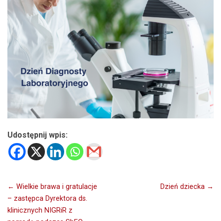
Udostępnij wpis:
Nawigacja
← Wielkie brawa i gratulacje
Dzień dziecka →
– zastępca Dyrektora ds.
wpisu
klinicznych NIGRiR z