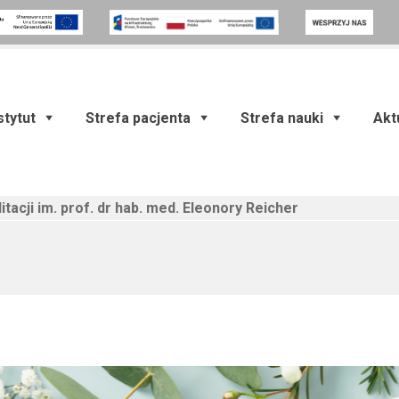
stytut
Strefa pacjenta
Strefa nauki
Akt
itacji im. prof. dr hab. med. Eleonory Reicher