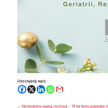
Udostępnij wpis:
Nawigacja
← Obchodzimy ważną rocznicę – 75 lat temu powstało mie