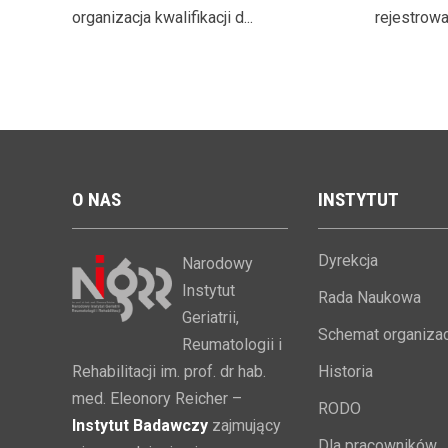
organizacja kwalifikacji d...
rejestrowan
O
NAS
INSTYTUT
Dyrekcja
Narodowy
Instytut
Rada Naukowa
Geriatrii,
Schemat organizac
Reumatologii i
Rehabilitacji im. prof. dr hab.
Historia
med. Eleonory Reicher –
RODO
Instytut Badawczy
zajmujący
Dla pracowników