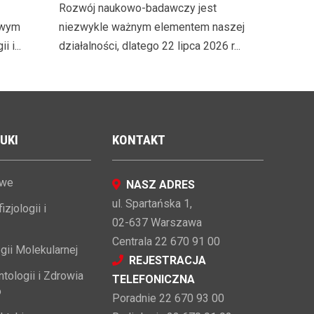
Rozwój naukowo-badawczy jest
nstytutu
owym
niezwykle ważnym elementem naszej
 i...
działalności, dlatego 22 lipca 2026 r...
 hab.
UKI
KONTAKT
owe
NASZ ADRES
ul. Spartańska 1,
zjologii i
02-637 Warszawa
Centrala 22 670 91 00
gii Molekularnej
REJESTRACJA
tologii i Zdrowia
TELEFONICZNA
o
Poradnie 22 670 93 00