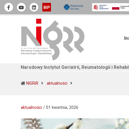
Narodowy Instytut Geriatrii, Reumatologii i Rehabilitacji
Official Facebook
Youtube
linkedin
BIP
In
Narodowy Instytut Geriatrii, Reumatologii i Rehabil
(current)
NIGRiR
aktualności
aktualności
/
01 kwietnia, 2026