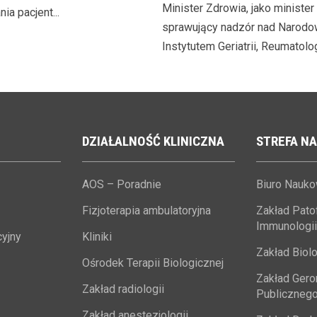
Minister Zdrowia, jako minister
ia pacjent...
Dyrektora Narodowego I
sprawujący nadzór nad Narod
Geriatrii, Reumatologii i
Instytutem Geriatrii, Reumatologii
Rehabilitacji im. prof. dr
med. Eleonory Reicher
DZIAŁALNOŚĆ
KLINICZNA
STREFA
NA
AOS – Poradnie
Biuro Nauk
Fizjoterapia ambulatoryjna
Zakład Patofi
Immunologii
yjny
Kliniki
Zakład Biolo
Ośrodek Terapii Biologicznej
Zakład Geron
Zakład radiologii
Publiczneg
Zakład anestezjologii