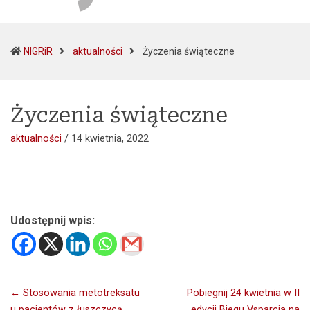
(current)
NIGRiR
aktualności
Życzenia świąteczne
Życzenia świąteczne
aktualności
/
14 kwietnia, 2022
Udostępnij wpis:
Nawigacja
← Stosowania metotreksatu
Pobiegnij 24 kwietnia w II
u pacjentów z łuszczycą.
edycji Biegu Vsparcia na