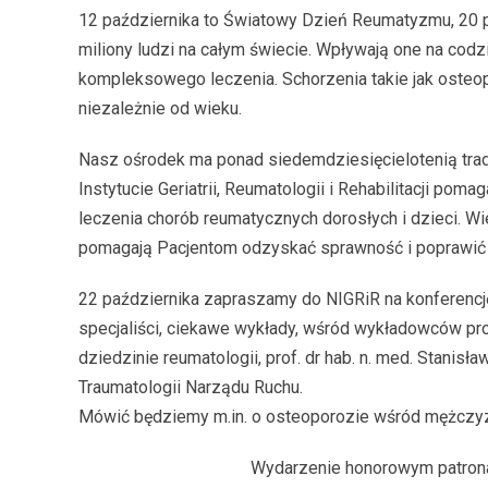
12 października to Światowy Dzień Reumatyzmu, 20 p
miliony ludzi na całym świecie. Wpływają one na cod
kompleksowego leczenia. Schorzenia takie jak oste
niezależnie od wieku.
Nasz ośrodek ma ponad siedemdziesięcielotenią tradyc
Instytucie Geriatrii, Reumatologii i Rehabilitacji p
leczenia chorób reumatycznych dorosłych i dzieci. 
pomagają Pacjentom odzyskać sprawność i poprawić j
22 października zapraszamy do NIGRiR na konferencję
specjaliści, ciekawe wykłady, wśród wykładowców pro
dziedzinie reumatologii, prof. dr hab. n. med. Stanisł
Traumatologii Narządu Ruchu.
Mówić będziemy m.in. o osteoporozie wśród mężczyz
Wydarzenie honorowym patrona