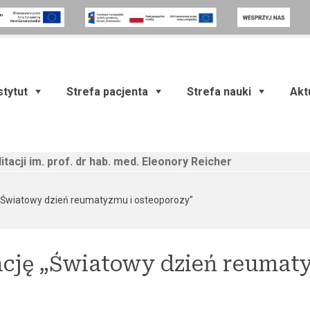
stytut
Strefa pacjenta
Strefa nauki
Akt
itacji im. prof. dr hab. med. Eleonory Reicher
(current)
„Światowy dzień reumatyzmu i osteoporozy”
ncję „Światowy dzień reumaty