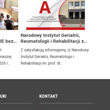
Narodowy Instytut Geriatrii,
UE bez
Reumatologii i Rehabilitacji z
kategorią naukową A!
t
Z satysfakcją informujemy, iż Narodowy
naszej
Instytut Geriatrii, Reumatologii i
26 r...
Rehabilitacji im. prof. dr...
UKI
KONTAKT