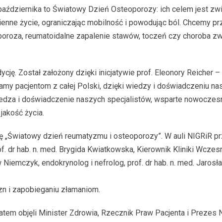
aździernika to Światowy Dzień Osteoporozy: ich celem jest zw
zienne życie, ograniczając mobilność i powodując ból. Chcemy 
oporoza, reumatoidalne zapalenie stawów, toczeń czy choroba 
ję. Został założony dzięki inicjatywie prof. Eleonory Reicher 
omagamy pacjentom z całej Polski, dzięki wiedzy i doświadczeniu 
Wiedza i doświadczenie naszych specjalistów, wsparte nowocze
akość życia.
 „Światowy dzień reumatyzmu i osteoporozy”. W auli NIGRiR prz
f. dr hab. n. med. Brygida Kwiatkowska, Kierownik Kliniki Wcze
aw Niemczyk, endokrynolog i nefrolog, prof. dr hab. n. med. Jaros
n i zapobieganiu złamaniom.
tem objęli Minister Zdrowia, Rzecznik Praw Pacjenta i Prezes