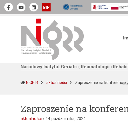
Narodowy Instytut Geriatrii, Reumatologii i Rehabilitacji
Official Facebook
Youtube
linkedin
BIP
In
Narodowy Instytut Geriatrii, Reumatologii i Rehabil
NIGRiR
aktualności
Zaproszenie na konferencję 
Zaproszenie na konfere
aktualności
/
14 października, 2024