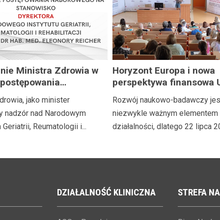
nie Ministra Zdrowia w
Horyzont Europa i nowa
 postępowania
perspektywa finansowa 
ego na stanowisko
tajemnic
drowia, jako minister
Rozwój naukowo-badawczy jes
ra Narodowego Instytutu
y nadzór nad Narodowym
niezwykle ważnym elementem 
i, Reumatologii i
Geriatrii, Reumatologii i...
działalności, dlatego 22 lipca 20
tacji im. prof. dr hab.
eonory Reicher
DZIAŁALNOŚĆ
KLINICZNA
STREFA
NA