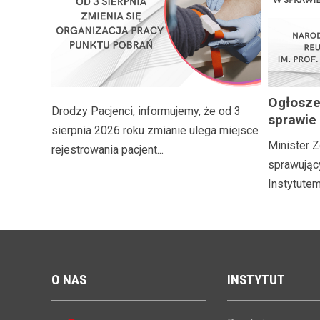
Ogłosze
Drodzy Pacjenci, informujemy, że od 3
sprawie
sierpnia 2026 roku zmianie ulega miejsce
naborow
Minister Z
rejestrowania pacjent...
Dyrekto
sprawując
Geriatri
Instytutem 
Rehabili
med. El
O
NAS
INSTYTUT