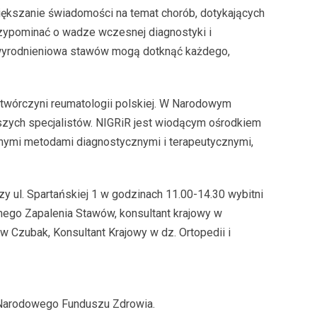
iększanie świadomości na temat chorób, dotykających
przypominać o wadze wczesnej diagnostyki i
zwyrodnieniowa stawów mogą dotknąć każdego,
– twórczyni reumatologii polskiej. W Narodowym
naszych specjalistów. NIGRiR jest wiodącym ośrodkiem
snymi metodami diagnostycznymi i terapeutycznymi,
y ul. Spartańskiej 1 w godzinach 11.00-14.30 wybitni
snego Zapalenia Stawów, konsultant krajowy w
ław Czubak, Konsultant Krajowy w dz. Ortopedii i
 Narodowego Funduszu Zdrowia.