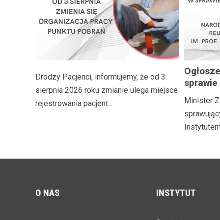
Ogłosze
Drodzy Pacjenci, informujemy, że od 3
sprawie
sierpnia 2026 roku zmianie ulega miejsce
naborow
Minister Z
rejestrowania pacjent...
Dyrekto
sprawując
Geriatri
Instytutem 
Rehabili
med. El
O
NAS
INSTYTUT