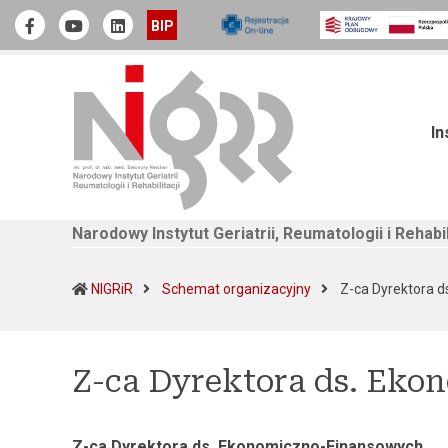
Narodowy Instytut Geriatrii, Reumatologii i Rehabilitacji
Official Facebook
Youtube
linkedin
BIP
In
Narodowy Instytut Geriatrii, Reumatologii i Rehabil
NIGRiR
Schemat organizacyjny
Z-ca Dyrektora d
Z-ca Dyrektora ds. Eko
Z-ca Dyrektora ds. Ekonomiczno-Finansowych