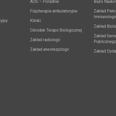
AOS – Poradnie
Biuro Nauk
Fizjoterapia ambulatoryjna
Zakład Patofi
Immunologii
yjny
Kliniki
Zakład Biolo
Ośrodek Terapii Biologicznej
Zakład Geron
Zakład radiologii
Publiczneg
Zakład anestezjologii
Zakład Dyda