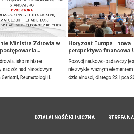
nie Ministra Zdrowia w
Horyzont Europa i nowa
 postępowania
perspektywa finansowa 
ego na stanowisko
tajemnic
drowia, jako minister
Rozwój naukowo-badawczy jes
ra Narodowego Instytutu
y nadzór nad Narodowym
niezwykle ważnym elementem 
i, Reumatologii i
Geriatrii, Reumatologii i...
działalności, dlatego 22 lipca 20
tacji im. prof. dr hab.
eonory Reicher
DZIAŁALNOŚĆ
KLINICZNA
STREFA
NA