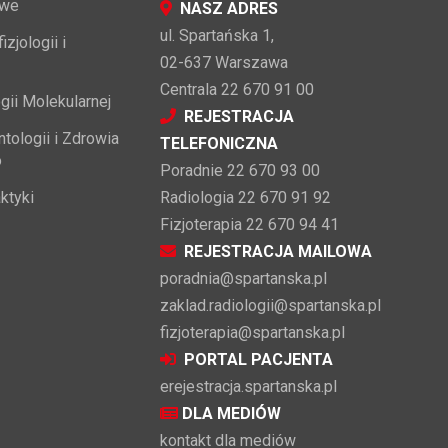
owe
NASZ ADRES
ul. Spartańska 1,
zjologii i
02-637 Warszawa
Centrala 22 670 91 00
gii Molekularnej
REJESTRACJA
tologii i Zdrowia
TELEFONICZNA
o
Poradnie 22 670 93 00
ktyki
Radiologia 22 670 91 92
Fizjoterapia 22 670 94 41
REJESTRACJA MAILOWA
poradnia@spartanska.pl
zaklad.radiologii@spartanska.pl
fizjoterapia@spartanska.pl
PORTAL PACJENTA
erejestracja.spartanska.pl
DLA MEDIÓW
kontakt dla mediów