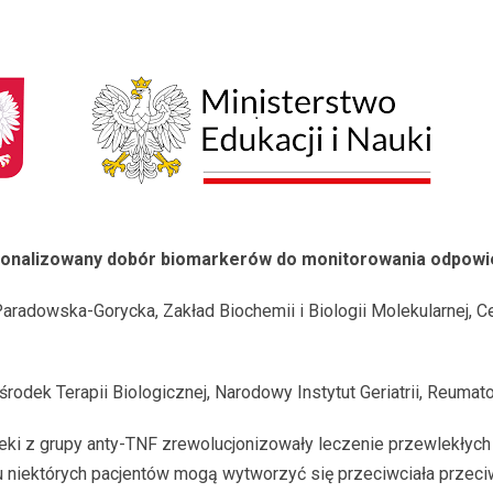
onalizowany dobór biomarkerów do monitorowania odpowie
 Paradowska-Gorycka, Zakład Biochemii i Biologii Molekularnej,
rodek Terapii Biologicznej, Narodowy Instytut Geriatrii, Reumatolo
e leki z grupy anty-TNF zrewolucjonizowały leczenie przewlekły
 u niektórych pacjentów mogą wytworzyć się przeciwciała prz