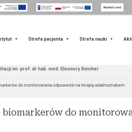
stytut
Strefa pacjenta
Strefa nauki
Akt
itacji im. prof. dr hab. med. Eleonory Reicher
(cur
markerów do monitorowania odpowiedzi na terapię adalimumabem
 biomarkerów do monitorowa