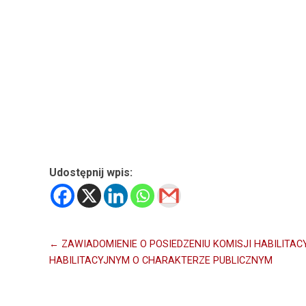
Udostępnij wpis:
Nawigacja
← ZAWIADOMIENIE O POSIEDZENIU KOMISJI HABILITA
HABILITACYJNYM O CHARAKTERZE PUBLICZNYM
wpisu