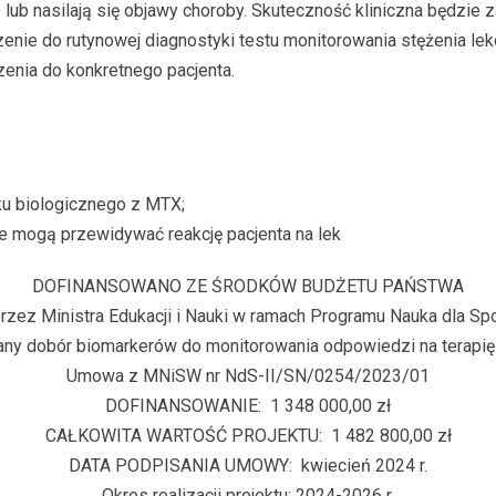
lub nasilają się objawy choroby. Skuteczność kliniczna będzie
 do rutynowej diagnostyki testu monitorowania stężenia lekó
enia do konkretnego pacjenta.
eku biologicznego z MTX;
re mogą przewidywać reakcję pacjenta na lek
DOFINANSOWANO ZE ŚRODKÓW BUDŻETU PAŃSTWA
rzez Ministra Edukacji i Nauki w ramach Programu Nauka dla Sp
ny dobór biomarkerów do monitorowania odpowiedzi na terap
Umowa z MNiSW nr NdS-II/SN/0254/2023/01
DOFINANSOWANIE: 1 348 000,00 zł
CAŁKOWITA WARTOŚĆ PROJEKTU: 1 482 800,00 zł
DATA PODPISANIA UMOWY: kwiecień 2024 r.
Okres realizacji projektu: 2024-2026 r.