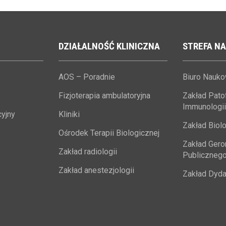
DZIAŁALNOŚĆ
KLINICZNA
STREFA
NA
AOS – Poradnie
Biuro Nauk
Fizjoterapia ambulatoryjna
Zakład Patofi
Immunologii
yjny
Kliniki
Zakład Biolo
Ośrodek Terapii Biologicznej
Zakład Geron
Zakład radiologii
Publiczneg
Zakład anestezjologii
Zakład Dyda