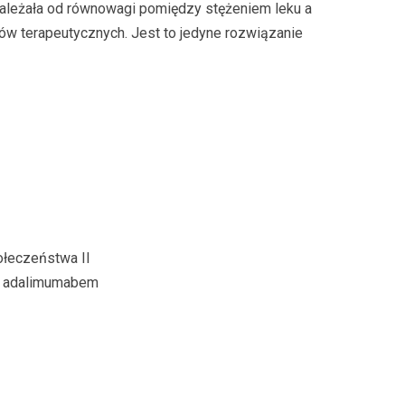
 zależała od równowagi pomiędzy stężeniem leku a
w terapeutycznych. Jest to jedyne rozwiązanie
ołeczeństwa II
ię adalimumabem