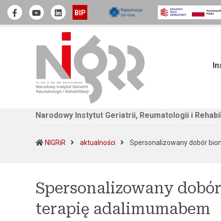
Narodowy Instytut Geriatrii, Reumatologii i Rehabilitacji
Official Facebook
Youtube
linkedin
BIP
In
Narodowy Instytut Geriatrii, Reumatologii i Rehabil
NIGRiR
aktualności
Spersonalizowany dobór bio
Spersonalizowany dobór
terapię adalimumabem