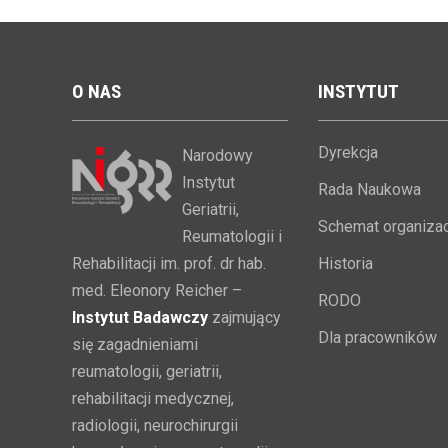
O
NAS
INSTYTUT
Dyrekcja
Narodowy
Instytut
Rada Naukowa
Geriatrii,
Schemat organizac
Reumatologii i
Rehabilitacji im. prof. dr hab.
Historia
med. Eleonory Reicher –
RODO
Instytut Badawczy
zajmujący
Dla pracowników
się zagadnieniami
reumatologii, geriatrii,
rehabilitacji medycznej,
radiologii, neurochirurgii