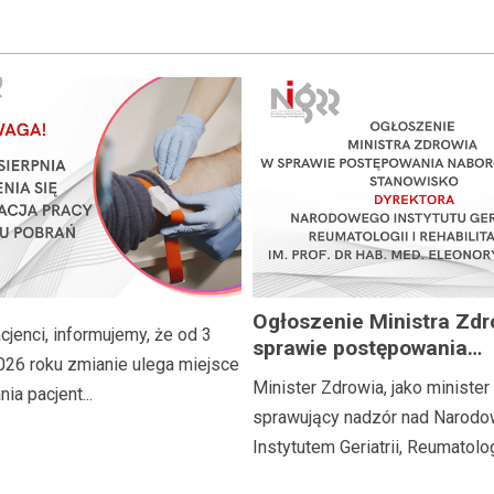
Ogłoszenie Ministra Zdr
jenci, informujemy, że od 3
sprawie postępowania
026 roku zmianie ulega miejsce
naborowego na stanowi
Minister Zdrowia, jako minister
ia pacjent...
Dyrektora Narodowego I
sprawujący nadzór nad Narod
Geriatrii, Reumatologii i
Instytutem Geriatrii, Reumatologii
Rehabilitacji im. prof. dr
med. Eleonory Reicher