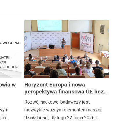
owia w
Horyzont Europa i nowa
perspektywa finansowa UE bez
sko
tajemnic
Rozwój naukowo-badawczy jest
nstytutu
owym
niezwykle ważnym elementem naszej
 i...
działalności, dlatego 22 lipca 2026 r...
 hab.