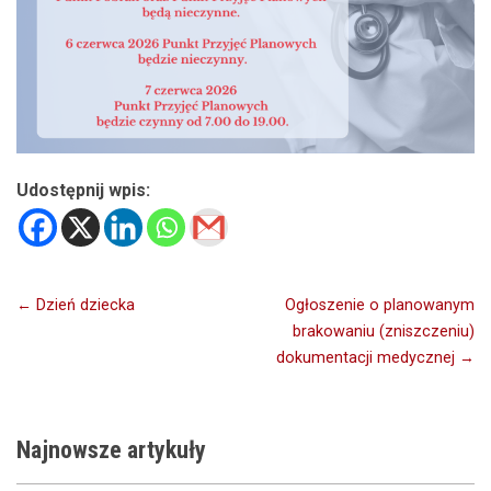
Udostępnij wpis:
Nawigacja
← Dzień dziecka
Ogłoszenie o planowanym
brakowaniu (zniszczeniu)
wpisu
dokumentacji medycznej →
Najnowsze
artykuły