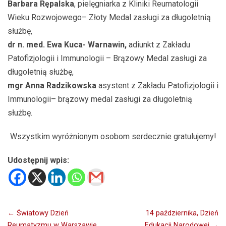
Barbara Rępalska
, pielęgniarka z Kliniki Reumatologii
Wieku Rozwojowego– Złoty Medal zasługi za długoletnią
służbę,
dr n. med. Ewa Kuca- Warnawin,
adiunkt z Zakładu
Patofizjologii i Immunologii – Brązowy Medal zasługi za
długoletnią służbę,
mgr Anna Radzikowska
asystent z Zakładu Patofizjologii i
Immunologii– brązowy medal zasługi za długoletnią
służbę.
Wszystkim wyróżnionym osobom serdecznie gratulujemy!
Udostępnij wpis:
Nawigacja
← Światowy Dzień
14 października, Dzień
Reumatyzmu w Warszawie
Edukacji Narodowej →