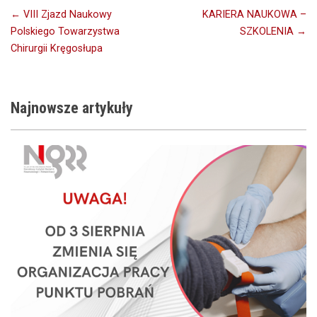
Nawigacja
← VIII Zjazd Naukowy
KARIERA NAUKOWA –
Polskiego Towarzystwa
SZKOLENIA →
wpisu
Chirurgii Kręgosłupa
Najnowsze
artykuły