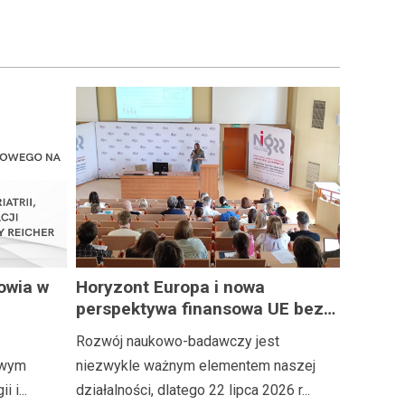
owia w
Horyzont Europa i nowa
perspektywa finansowa UE bez
sko
tajemnic
Rozwój naukowo-badawczy jest
nstytutu
owym
niezwykle ważnym elementem naszej
 i...
działalności, dlatego 22 lipca 2026 r...
 hab.