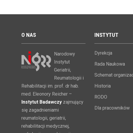
O
NAS
INSTYTUT
Dyrekcja
Narodowy
Instytut
Rada Naukowa
Geriatrii,
Schemat organizac
Reumatologii i
Rehabilitacji im. prof. dr hab.
Historia
med. Eleonory Reicher –
RODO
Instytut Badawczy
zajmujący
Dla pracowników
się zagadnieniami
reumatologii, geriatrii,
rehabilitacji medycznej,