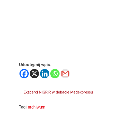
Udostępnij wpis:
Nawigacja
← Eksperci NIGRiR w debacie Medexpressu
wpisu
Tagi:
archiwum