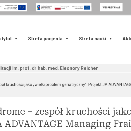
stytut
Strefa pacjenta
Strefa nauki
Akt
itacji im. prof. dr hab. med. Eleonory Reicher
pół kruchości jako „wielki problem geriatryczny”. Projekt JA ADVANTAGE
drome – zespół kruchości jak
 JA ADVANTAGE Managing Frai