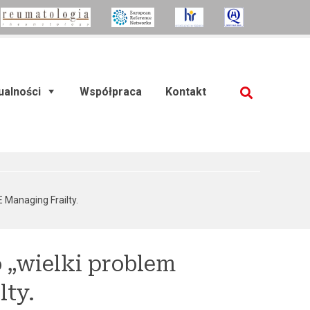
ualności
Współpraca
Kontakt
SZUKAJ
(current)
 Managing Frailty.
o „wielki problem
lty.