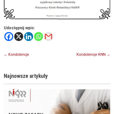
Udostępnij wpis:
Nawigacja
← Kondolencje
Kondolencje KNN →
wpisu
Najnowsze
artykuły