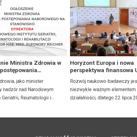
nie Ministra Zdrowia w
Horyzont Europa i nowa
 postępowania
perspektywa finansowa 
ego na stanowisko
tajemnic
drowia, jako minister
Rozwój naukowo-badawczy jes
ra Narodowego Instytutu
y nadzór nad Narodowym
niezwykle ważnym elementem 
i, Reumatologii i
Geriatrii, Reumatologii i...
działalności, dlatego 22 lipca 20
tacji im. prof. dr hab.
eonory Reicher