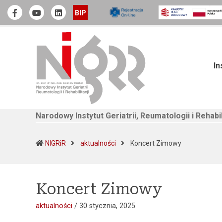
Narodowy Instytut Geriatrii, Reumatologii i Rehabilitacji
Official Facebook
Youtube
linkedin
BIP
In
Narodowy Instytut Geriatrii, Reumatologii i Rehabil
(current)
NIGRiR
aktualności
Koncert Zimowy
Koncert Zimowy
aktualności
/
30 stycznia, 2025