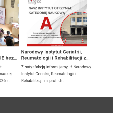
Narodowy Instytut Geriatrii,
UE bez
Reumatologii i Rehabilitacji z
kategorią naukową A!
t
Z satysfakcją informujemy, iż Narodowy
naszej
Instytut Geriatrii, Reumatologii i
26 r...
Rehabilitacji im. prof. dr...