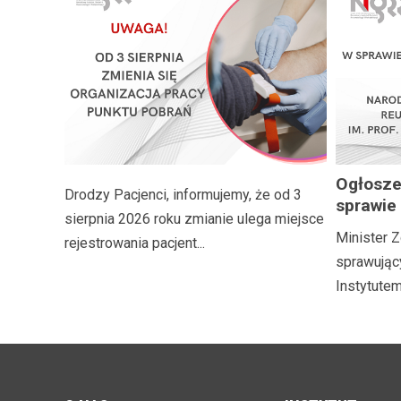
Ogłosze
Drodzy Pacjenci, informujemy, że od 3
sprawie
sierpnia 2026 roku zmianie ulega miejsce
naborow
Minister Z
rejestrowania pacjent...
Dyrekto
sprawując
Geriatri
Instytutem 
Rehabili
med. El