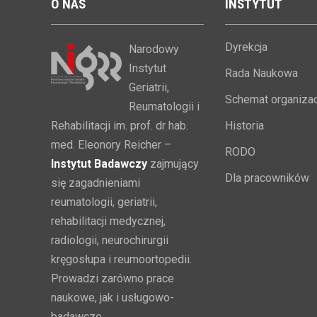
O
NAS
INSTYTUT
Dyrekcja
Narodowy
Instytut
Rada Naukowa
Geriatrii,
Schemat organizac
Reumatologii i
Rehabilitacji im. prof. dr hab.
Historia
med. Eleonory Reicher –
RODO
Instytut Badawczy
zajmujący
Dla pracowników
się zagadnieniami
reumatologii, geriatrii,
rehabilitacji medycznej,
radiologii, neurochirurgii
kręgosłupa i reumoortopedii.
Prowadzi zarówno prace
naukowe, jak i usługowo-
badawcze.