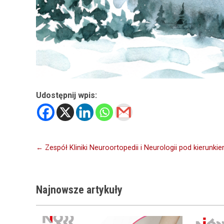
Udostępnij wpis:
Nawigacja
← Zespół Kliniki Neuroortopedii i Neurologii pod kierunki
wpisu
Najnowsze
artykuły