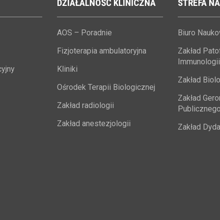
DZIAŁALNOŚĆ
KLINICZNA
STREFA
NA
AOS – Poradnie
Biuro Nauk
Fizjoterapia ambulatoryjna
Zakład Patofi
Immunologii
yjny
Kliniki
Zakład Biolo
Ośrodek Terapii Biologicznej
Zakład Geron
Zakład radiologii
Publiczneg
Zakład anestezjologii
Zakład Dyda