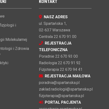
UKI
KONTAKT
owe
NASZ ADRES
ul. Spartańska 1,
zjologii i
02-637 Warszawa
Centrala 22 670 91 00
gii Molekularnej
REJESTRACJA
tologii i Zdrowia
TELEFONICZNA
o
Poradnie 22 670 93 00
ktyki
Radiologia 22 670 91 92
Fizjoterapia 22 670 94 41
REJESTRACJA MAILOWA
poradnia@spartanska.pl
zaklad.radiologii@spartanska.pl
fizjoterapia@spartanska.pl
PORTAL PACJENTA
erejestracja.spartanska.pl