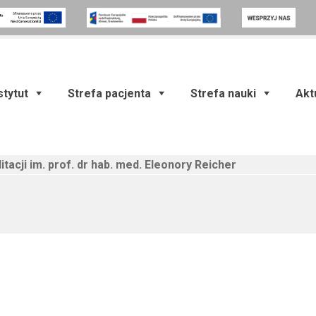
stytut
Strefa pacjenta
Strefa nauki
Akt
itacji im. prof. dr hab. med. Eleonory Reicher