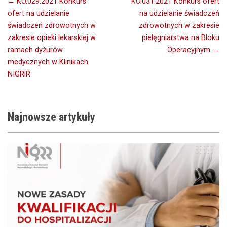
Nawigacja
← KO.029.2021 Konkurs
KO.031.2021 Konkurs ofert
ofert na udzielanie
na udzielanie świadczeń
wpisu
świadczeń zdrowotnych w
zdrowotnych w zakresie
zakresie opieki lekarskiej w
pielęgniarstwa na Bloku
ramach dyżurów
Operacyjnym →
medycznych w Klinikach
NIGRiR
Najnowsze
artykuły